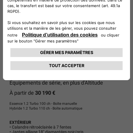
SUMMIT
Équipements de série, en plus d'Altitude
À partir de
30 190 €
Essence 1.2 Turbo 100 ch - Boîte manuelle
Hybride 1.2 Turbo 110 ch - Boîte automatique
EXTÉRIEUR
• Calandre rétroéclairée à 7 fentes
• Jantes alliage 18" diamantées noir/gris