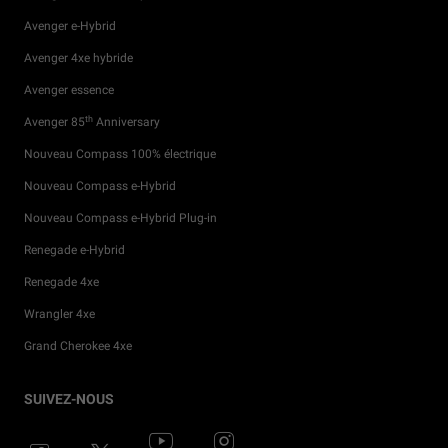
Avenger e-Hybrid
Avenger 4xe hybride
Avenger essence
th
Avenger 85
Anniversary
Nouveau Compass 100% électrique
Nouveau Compass e-Hybrid
Nouveau Compass e-Hybrid Plug-in
Renegade e-Hybrid
Renegade 4xe
Wrangler 4xe
Grand Cherokee 4xe
Offres Particuliers
Services financiers
Accessoires
Actualités
Solutions Entreprises
Roulez avec Jeep
SUIVEZ-NOUS
®
Offres Professionnels
Véhicules en stock
Pièces de rechange
Partenariats
Découvrez toutes les offres entreprises
Découvrez la gamme Jeep
électrifiée
®