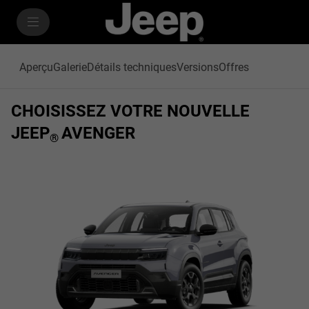
SkiptoContentText
SkiptoNavigationText
Aperçu
Galerie
Détails techniques
Versions
Offres
CHOISISSEZ VOTRE NOUVELLE
JEEP
AVENGER
®