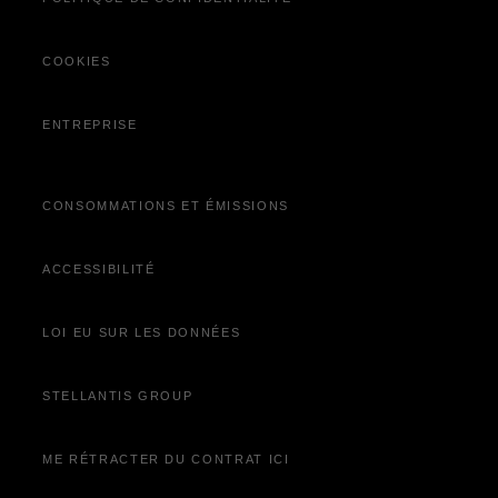
Découvrez Jeep
Wave
®
Campagne de rappel
COOKIES
Offres du moment
ENTREPRISE
CONSOMMATIONS ET ÉMISSIONS
ACCESSIBILITÉ
LOI EU SUR LES DONNÉES
STELLANTIS GROUP
ME RÉTRACTER DU CONTRAT ICI