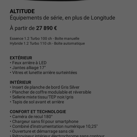
ALTITUDE
Équipements de série, en plus de Longitude
À partir de
27 890 €
Essence 1.2 Turbo 100 ch - Boîte manuelle
Hybride 1.2 Turbo 110 ch - Boîte automatique
EXTÉRIEUR
• Feux arrière à LED
• Jantes alliage 17"
• Vitres et lunette arrière surteintées
INTÉRIEUR
• Insert de planche de bord Gris Silver
• Plancher de coffre modulable et réversible
• Sellerie mixte tissu/TEP noir/gris
• Tapis de sol avant et arrière
CONFORT ET TECHNOLOGIE
• Caméra de recul 180°
• Chargeur sans fil pour smartphone
• Combiné d'instrumentation numérique 10,25"
• Ouverture et démarrage sans clé
• Rétroviseur intérieur électrochrome sans contour