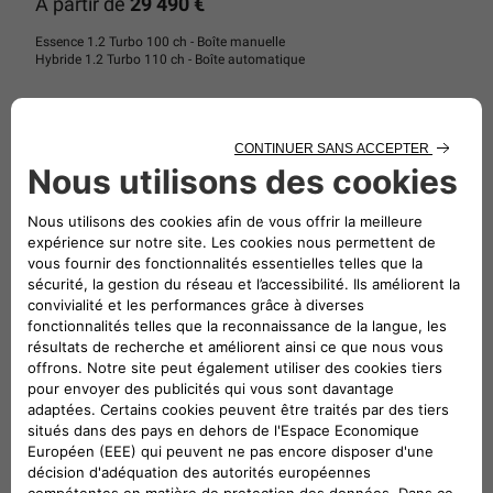
À partir de
29 490 €
Essence 1.2 Turbo 100 ch - Boîte manuelle
Hybride 1.2 Turbo 110 ch - Boîte automatique
EXTÉRIEUR
• Calandre rétroéclairée à 7 fentes
• Inserts de pare-chocs avant coloris or
• Jantes alliage 18" diamantées noir/or
• Projecteurs antibrouillard à LED avec fonction cornering
• Projecteurs Matrix LED
• Rétroviseurs extérieurs Gloss Black
INTÉRIEUR
• Éclairage d'ambiance multicolore à LED
th
• Sellerie mixte tissu/TEP noir/tartan 85
Anniversary
CONFORT ET TECHNOLOGIE
• Caméra 360°
CONFIGUREZ ESSENCE
CONFIGUREZ e-HYBRID