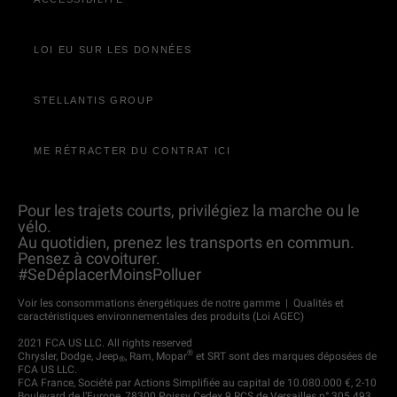
LOI EU SUR LES DONNÉES
STELLANTIS GROUP
ME RÉTRACTER DU CONTRAT ICI
Pour les trajets courts, privilégiez la marche ou le
vélo.
Au quotidien, prenez les transports en commun.
Pensez à covoiturer.
#SeDéplacerMoinsPolluer
Voir les consommations énergétiques de notre gamme
|
Qualités et
caractéristiques environnementales des produits (Loi AGEC)
2021 FCA US LLC. All rights reserved
®
Chrysler, Dodge, Jeep
, Ram, Mopar
et SRT sont des marques déposées de
®
FCA US LLC.
FCA France, Société par Actions Simplifiée au capital de 10.080.000 €, 2-10
Boulevard de l’Europe, 78300 Poissy Cedex 9 RCS de Versailles n° 305 493