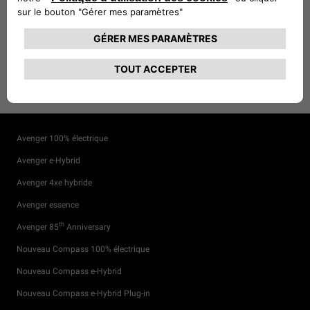
HYBRID PLUG-IN
EN SAVOIR PLUS
Avenger 100% électrique
Avenger e-Hybrid
Avenger 4xe hybride
Avenger essence
th
Avenger 85
Anniversary
Nouveau Compass 100% électrique
Nouveau Compass e-Hybrid
Nouveau Compass e-Hybrid Plug-in