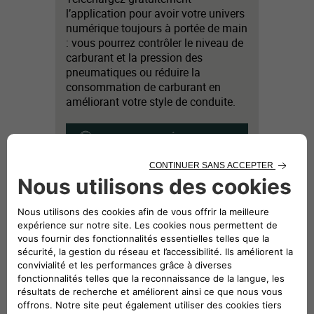
l’application pour avoir votre univers
numérique toujours à portée de main
: vous pourrez contrôler le niveau de
carburant et la pression des
pneumatiques ou réduire la
consommation de carburant en
améliorant votre style de conduite.
REGARDER LA VIDÉO
AVEC I'APPLICATION UCONNECT
LIVE, VOTRE VOITURE EST
TOUJOURS AVEC VOUS