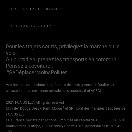
LOI EU SUR LES DONNÉES
STELLANTIS GROUP
Pour les trajets courts, privilégiez la marche ou le
vélo.
Au quotidien, prenez les transports en commun.
Pensez à covoiturer.
#SeDéplacerMoinsPolluer
Voir les consommations énergétiques de notre gamme
|
Qualités et
caractéristiques environnementales des produits (Loi AGEC)
2021 FCA US LLC. All rights reserved
®
Chrysler, Dodge, Jeep
, Ram, Mopar
et SRT sont des marques déposées de
®
FCA US LLC.
FCA France, Société par Actions Simplifiée au capital de 10.080.000 €, 2-10
Boulevard de l’Europe, 78300 Poissy Cedex 9 RCS de Versailles n° 305 493
173