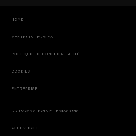
RDV Atelier
Recharge et Entretien 4xe
HOME
Recyclage de votre véhicule
Service après-vente
MENTIONS LÉGALES
Service client
Vidéocheck
POLITIQUE DE CONFIDENTIALITÉ
Découvrez Jeep
Wave
®
Campagne de rappel
COOKIES
Offres du moment
ENTREPRISE
CONSOMMATIONS ET ÉMISSIONS
ACCESSIBILITÉ