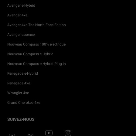
Avenger e-Hybrid
Avenger 4xe
Avenger 4xe The North Face Edition
Avenger essence
Nouveau Compass 100% électrique
Nouveau Compass e-Hybrid
Nouveau Compass e-Hybrid Plug-in
Renegade e-Hybrid
Renegade 4xe
Wrangler 4xe
Grand Cherokee 4xe
Offres Particuliers
Services financiers
Accessoires
Actualités
Solutions Entreprises
Roulez avec Jeep
SUIVEZ-NOUS
®
Offres Professionnels
Véhicules en stock
Pièces de rechange
Partenariats
Découvrez toutes les offres entreprises
Découvrez la gamme Jeep
électrifiée
®