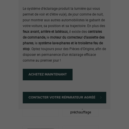
Le système d’éclairage produit la lumière qui vous
permet de voir et d’être vu(e), de jour comme de nuit,
pour montrer aux autres automobilistes le gabarit de
votre voiture, sa position et sa trajectoire. En plus des
feux avant, arrière et latéraux,
il existe des
centrales
de commande,
le
moteur du correcteur d’assiette des
phares
, le
système lave-phares et le troisième feu de
stop
. Optez toujours pour des Pièces d’Origine, afin de
disposer en permanence d’un éclairage efficace
comme au premier jour !
ACHETEZ MAINTENANT
CONTACTER VOTRE RÉPARATEUR AGRÉÉ
Essuie-glaces
Bougies
d’allumage et de
préchauffage