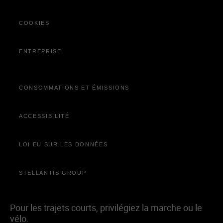
Découvrez Jeep
Wave
®
Campagne de rappel
COOKIES
Offres du moment
ENTREPRISE
CONSOMMATIONS ET ÉMISSIONS
ACCESSIBILITÉ
LOI EU SUR LES DONNÉES
STELLANTIS GROUP
Pour les trajets courts, privilégiez la marche ou le
vélo.