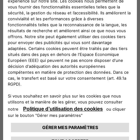
SUSTAINera
s'inscrit dans
l'économie
circulaire
Durabilité, accessibilité financière et qualité
sans aucun compromis.
Tout au long du cycle de vie complet du
véhicule (de la conception/production jusqu'à
la fin de vie), nous avons développé une
activité complète à 360 degrés alignée sur les
principes de l'économie circulaire et basée sur
la stratégie 4R : REMAN, REPAIR, REUSE,
RECYCLE.