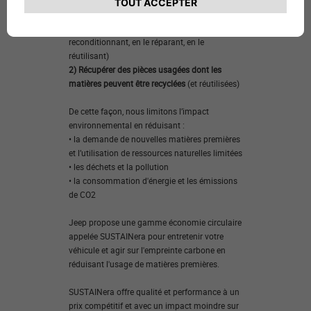
Avec 2 objectifs principaux :
1) Prolonger la durée de vie du produit
(en le
reconditionnant, en le réparant, en le
réutilisant)
2) Récupérer des pièces usagées dont les
matières peuvent être recyclées
(et réutilisées)
De cette façon, nous limitons l’impact
environnemental en réduisant :
• la demande de nouvelles matières premières
et l’utilisation de ressources naturelles limitées
• les déchets et la pollution
• la consommation d'énergie et les émissions
de CO2
Jeep propose une gamme économie circulaire
appelée SUSTAINera pour entretenir votre
véhicule et agir sur l'empreinte carbone en
réduisant l'usage de matières premières.
SUSTAINera offre qualité et performance à un
prix compétitif et avec un impact moindre sur