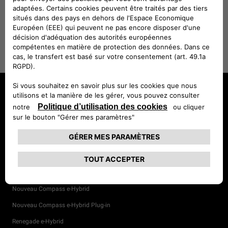
DÉCOUVREZ AVENGER
Avenger 100% électrique
Avenger e-Hybrid
Avenger 4xe hybride
Avenger essence
th
Avenger 85
Anniversary
Nouveau Compass 100% électrique
Nouveau Compass e-Hybrid
Nouveau Compass e-Hybrid Plug-in
Renegade e-Hybrid