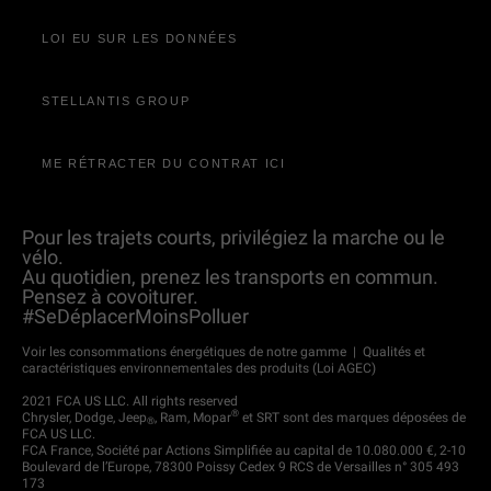
LOI EU SUR LES DONNÉES
STELLANTIS GROUP
ME RÉTRACTER DU CONTRAT ICI
Pour les trajets courts, privilégiez la marche ou le
vélo.
Au quotidien, prenez les transports en commun.
Pensez à covoiturer.
#SeDéplacerMoinsPolluer
Voir les consommations énergétiques de notre gamme
|
Qualités et
caractéristiques environnementales des produits (Loi AGEC)
2021 FCA US LLC. All rights reserved
®
Chrysler, Dodge, Jeep
, Ram, Mopar
et SRT sont des marques déposées de
®
FCA US LLC.
FCA France, Société par Actions Simplifiée au capital de 10.080.000 €, 2-10
Boulevard de l’Europe, 78300 Poissy Cedex 9 RCS de Versailles n° 305 493
173