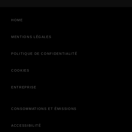
RDV Atelier
Recharge et Entretien 4xe
HOME
Recyclage de votre véhicule
Service après-vente
MENTIONS LÉGALES
Service client
Vidéocheck
POLITIQUE DE CONFIDENTIALITÉ
Découvrez Jeep
Wave
®
Campagne de rappel
COOKIES
Offres du moment
ENTREPRISE
CONSOMMATIONS ET ÉMISSIONS
ACCESSIBILITÉ