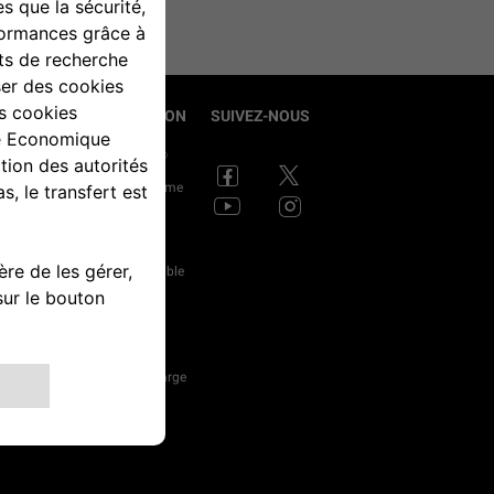
S
ÉLECTRIFICATION
SUIVEZ-NOUS
prises
Roulez avec Jeep
®
s les
Découvrez la gamme
es
Jeep
électrifiée
®
100% électrique
Hybride rechargeable
res
e-Hybrid
Prime CEE
Solutions de recharge