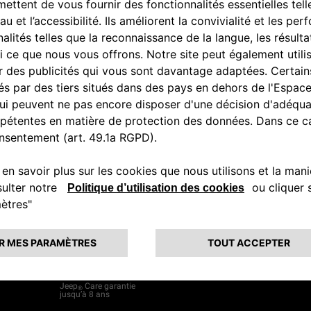
 D’ACHAT
ENTRETIEN &
JEEP
LIFE
ENTREPRISE
®
SERVICES
financiers
Actualités
Solutions Entre
Accessoires
 en stock
Partenariats
Découvrez toute
offres entrepris
Pièces de rechange
n ligne
Recrutement
Solutions de
Pneumatiques
financement
 Spoticar
Assistance routière
Versions utilitai
otre reprise
Contrats de services &
Extension de garantie
Entretien de votre
Jeep
®
Entretien des véhicules
de 3 ans et plus
Jeep
Care garantie
®
jusqu’à 8 ans