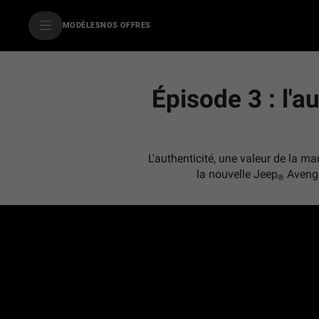
SkiptoContentText
MODÈLES
NOS OFFRES
SkiptoNavigationText
Épisode 3 : l'a
L'authenticité, une valeur de la m
la nouvelle Jeep
Avenger
®