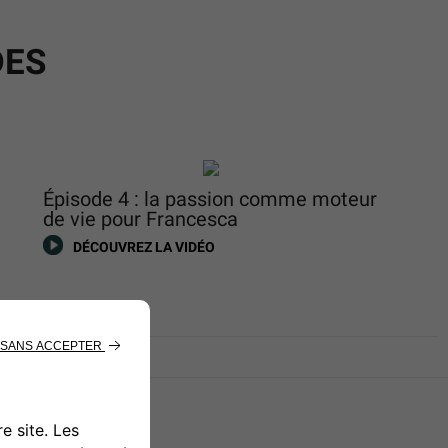
DES
Épisode 4 : la passion comme moteur
de vie pour Francesca
DÉCOUVREZ LA VIDÉO