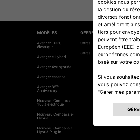
MODÈLES
OFFRES
PROJET
Avenger 100%
Offres Particuliers
Services 
électrique
Offres Professionnels
Véhicules
Avenger e-Hybrid
Achetez e
Avenger 4xe hybride
Occasions
Avenger essence
Estimez v
th
Avenger 85
Anniversary
Nouveau Compass
100% électrique
Nouveau Compass e-
Hybrid
Nouveau Compass e-
Hybrid Plug-in