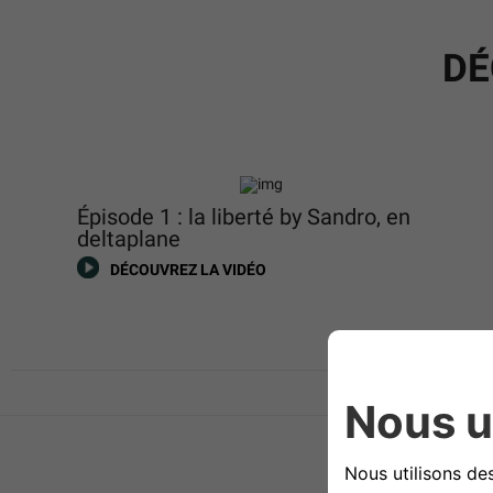
DÉ
Épisode 1 : la liberté by Sandro, en
deltaplane
DÉCOUVREZ LA VIDÉO