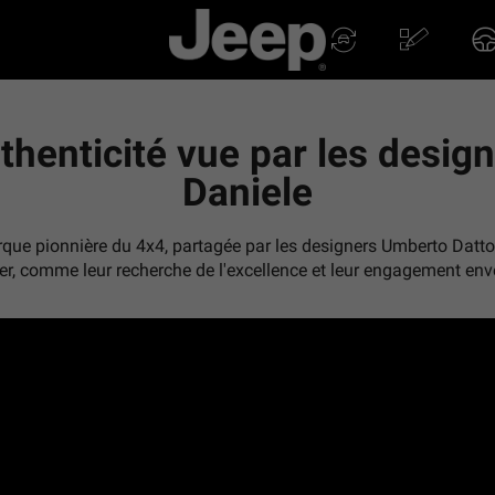
uthenticité vue par les desi
Daniele
arque pionnière du 4x4, partagée par les designers Umberto Datto
, comme leur recherche de l'excellence et leur engagement envers