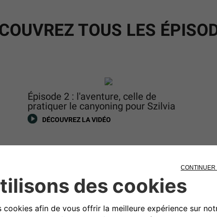
COUVREZ TOUS LES ÉPISO
Épisode 2 : l'aventure, celle de
pratiquer le canyoning pour Szilvia
DÉCOUVREZ LA VIDÉO
DÉCOUVREZ AVENGER