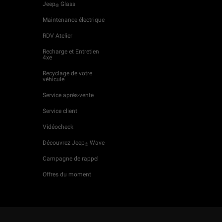
Jeep
Glass
®
Maintenance électrique
RDV Atelier
Recharge et Entretien
4xe
Recyclage de votre
véhicule
Service après-vente
Service client
Vidéocheck
Découvrez Jeep
Wave
®
Campagne de rappel
Offres du moment