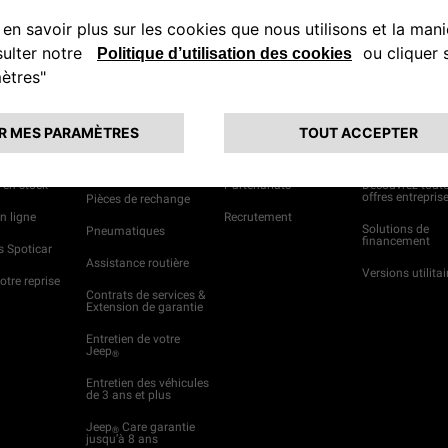
 D’ACHAT
ENTRETIEN &
JEEP
LIFE
ENTREPRISE
®
SERVICES
financiers
Actualités
Solutions Entre
Accessoires
 en stock
Partenariats
Découvrez toute
offres entrepris
Pièces de rechange
n ligne
Recrutement
Solutions de
Pneumatiques
financement
 Spoticar
Assistance routière
Versions utilitai
otre reprise
Contrats de services &
Extension de garantie
Entretien de votre
Jeep
®
Entretien des véhicules
de 3 ans et plus
Jeep
Care garantie
®
jusqu’à 8 ans