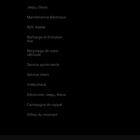
Jeep
Glass
®
Maintenance électrique
RDV Atelier
Recharge et Entretien
4xe
Recyclage de votre
véhicule
Service après-vente
Service client
Vidéocheck
Découvrez Jeep
Wave
®
Campagne de rappel
Offres du moment