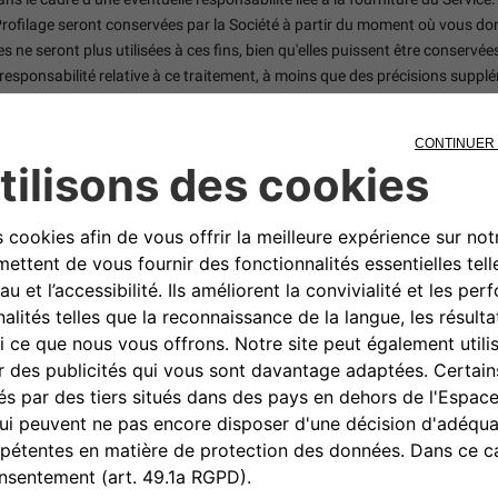
 Profilage seront conservées par la Société à partir du moment où vous
ées ne seront plus utilisées à ces fins, bien qu'elles puissent être conserv
 responsabilité relative à ce traitement, à moins que des précisions supplé
iété la confirmation que vos Données sont ou ne sont pas traitées et, lorsqu
ifie le droit d'obtenir la rectification de Données inexactes et / ou incompl
oit de demander la suspension du traitement lorsque la demande est légitime
t d'obtenir des Données dans un format structuré, couramment utilisé et lisi
 au traitement des Données lorsque la demande est légitime, y compris lorsq
utorité de contrôle en cas de traitement illégal des Données.
 Stellantis Europe S.p.A, Corso Giovanni Agnelli 200 - 10135 Turin, Italie 