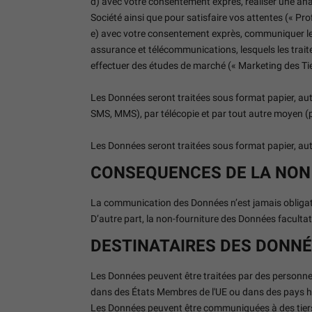
d) avec votre consentement exprès, réaliser une an
Société ainsi que pour satisfaire vos attentes (« Prof
e) avec votre consentement exprès, communiquer les D
assurance et télécommunications, lesquels les trait
effectuer des études de marché (« Marketing des Tie
Les Données seront traitées sous format papier, aut
SMS, MMS), par télécopie et par tout autre moyen (p
Les Données seront traitées sous format papier, au
CONSEQUENCES DE LA NON
La communication des Données n’est jamais obligat
D’autre part, la non-fourniture des Données faculta
DESTINATAIRES DES DONN
Les Données peuvent être traitées par des personnes
dans des États Membres de l'UE ou dans des pays ho
Les Données peuvent être communiquées à des tiers 