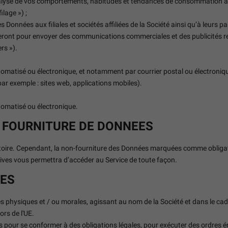
alyse de vos comportements, habitudes et tendances de consommation afin 
ilage ») ;
onnées aux filiales et sociétés affiliées de la Société ainsi qu’à leurs pa
eront pour envoyer des communications commerciales et des publicités rel
rs »).
omatisé ou électronique, et notamment par courrier postal ou électroniq
ar exemple : sites web, applications mobiles).
tomatisé ou électronique.
 FOURNITURE DE DONNEES
oire. Cependant, la non-fourniture des Données marquées comme obligatoi
tives vous permettra d’accéder au Service de toute façon.
ÉES
 physiques et / ou morales, agissant au nom de la Société et dans le cadr
rs de l'UE.
pour se conformer à des obligations légales, pour exécuter des ordres ém