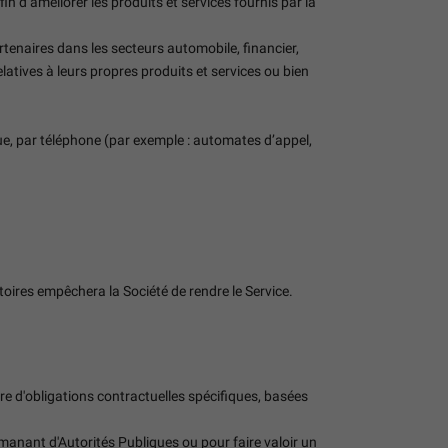
d’améliorer les produits et services fournis par la
rtenaires dans les secteurs automobile, financier,
atives à leurs propres produits et services ou bien
ue, par téléphone (par exemple : automates d’appel,
res empêchera la Société de rendre le Service.
e d'obligations contractuelles spécifiques, basées
anant d'Autorités Publiques ou pour faire valoir un