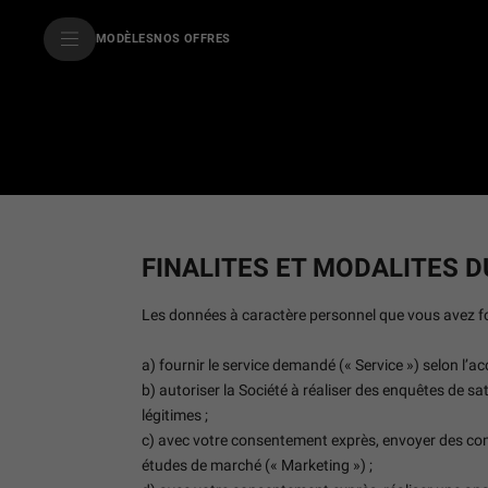
SkiptoContentText
MODÈLES
NOS OFFRES
SkiptoNavigationText
FINALITES ET MODALITES 
Les données à caractère personnel que vous avez four
a) fournir le service demandé (« Service ») selon l’a
b) autoriser la Société à réaliser des enquêtes de sat
légitimes ;
c) avec votre consentement exprès, envoyer des comm
études de marché (« Marketing ») ;