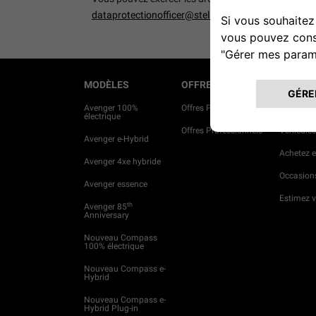
dataprotectionofficer@stellantis.com.
MODÈLES
OFFRES
PROJET
Avenger 100%
Offres Particuliers
Services 
électrique
Offres Professionnels
Véhicules
Avenger e-Hybrid
Achetez e
Avenger 4xe hybride
Occasions
Avenger essence
Estimez v
th
Avenger 85
Anniversary
Nouveau Compass
100% électrique
Nouveau Compass e-
Hybrid
Nouveau Compass e-
Hybrid Plug-in