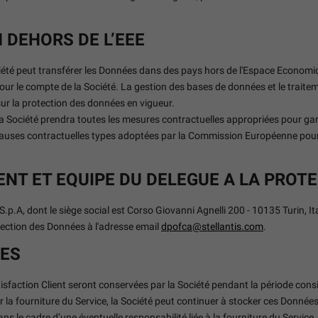
 DEHORS DE L’EEE
ociété peut transférer les Données dans des pays hors de l'Espace Econom
ur le compte de la Société. La gestion des bases de données et le traitem
sur la protection des données en vigueur.
 la Société prendra toutes les mesures contractuelles appropriées pour g
clauses contractuelles types adoptées par la Commission Européenne pour 
NT ET EQUIPE DU DELEGUE A LA PROT
p.A, dont le siège social est Corso Giovanni Agnelli 200 - 10135 Turin, Ita
tection des Données à l'adresse email
dpofca@stellantis.com
.
ÉES
Satisfaction Client seront conservées par la Société pendant la période c
r la fourniture du Service, la Société peut continuer à stocker ces Donnée
ns le cadre d’une éventuelle responsabilité liée à la fourniture du Service.