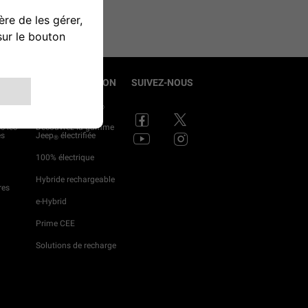
S
ÉLECTRIFICATION
SUIVEZ-NOUS
prises
Roulez avec Jeep
®
s les
Découvrez la gamme
es
Jeep
électrifiée
®
100% électrique
Hybride rechargeable
res
e-Hybrid
Prime CEE
Solutions de recharge