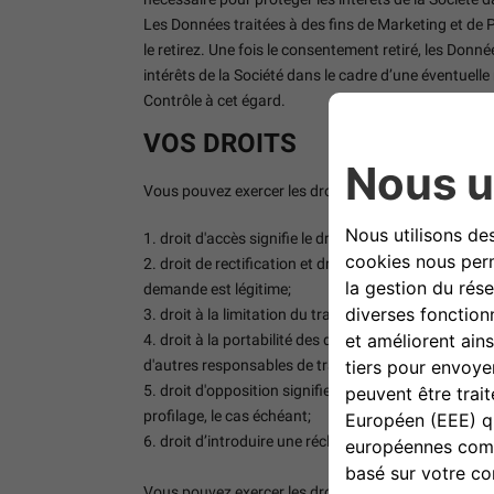
Les Données traitées à des fins de Marketing et de
le retirez. Une fois le consentement retiré, les Donn
intérêts de la Société dans le cadre d’une éventuelle
Contrôle à cet égard.
VOS DROITS
Vous pouvez exercer les droits suivants:
1. droit d'accès signifie le droit d'obtenir de la Soc
2. droit de rectification et droit à l’effacement sign
demande est légitime;
3. droit à la limitation du traitement signifie le dr
4. droit à la portabilité des données signifie le droi
d'autres responsables de traitement;
5. droit d'opposition signifie le droit de s'opposer
profilage, le cas échéant;
6. droit d’introduire une réclamation auprès d'une a
Vous pouvez exercer les droits précités en écrivant à