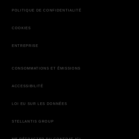
Vidéocheck
POLITIQUE DE CONFIDENTIALITÉ
Découvrez Jeep
Wave
®
Campagne de rappel
COOKIES
Offres du moment
ENTREPRISE
CONSOMMATIONS ET ÉMISSIONS
ACCESSIBILITÉ
LOI EU SUR LES DONNÉES
STELLANTIS GROUP
ME RÉTRACTER DU CONTRAT ICI