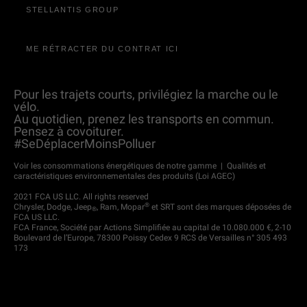
STELLANTIS GROUP
ME RÉTRACTER DU CONTRAT ICI
Pour les trajets courts, privilégiez la marche ou le
vélo.
Au quotidien, prenez les transports en commun.
Pensez à covoiturer.
#SeDéplacerMoinsPolluer
Voir les consommations énergétiques de notre gamme
|
Qualités et
caractéristiques environnementales des produits (Loi AGEC)
2021 FCA US LLC. All rights reserved
®
Chrysler, Dodge, Jeep
, Ram, Mopar
et SRT sont des marques déposées de
®
FCA US LLC.
FCA France, Société par Actions Simplifiée au capital de 10.080.000 €, 2-10
Boulevard de l’Europe, 78300 Poissy Cedex 9 RCS de Versailles n° 305 493
173