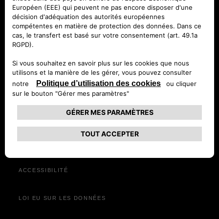
Service après-vente
MENTIONS LÉGALES
Service client
Vidéocheck
POLITIQUE DE CONFIDENTIALITÉ
Découvrez Jeep
Wave
®
Campagne de rappel
COOKIES
Offres du moment
ENTREPRISE
CONSOMMATIONS ET ÉMISSIONS
ACCESSIBILITÉ
LOI EU SUR LES DONNÉES