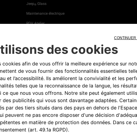
Jeep
Glass
®
Maintenance électrique
RDV Atelier
Recharge et Entretien
4xe
Recyclage de votre
véhicule
Service après-vente
Service client
Vidéocheck
Découvrez Jeep
Wave
®
Campagne de rappel
Offres du moment