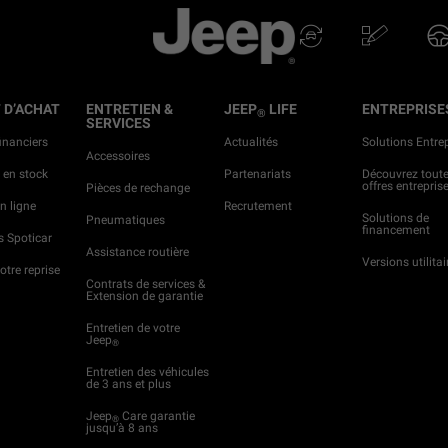
 D’ACHAT
ENTRETIEN &
JEEP
LIFE
ENTREPRISE
®
SERVICES
financiers
Actualités
Solutions Entre
Accessoires
 en stock
Partenariats
Découvrez toute
offres entrepris
Pièces de rechange
n ligne
Recrutement
Solutions de
Pneumatiques
financement
 Spoticar
Assistance routière
Versions utilitai
otre reprise
Contrats de services &
Extension de garantie
Entretien de votre
Jeep
®
Entretien des véhicules
de 3 ans et plus
Jeep
Care garantie
®
jusqu’à 8 ans