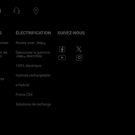
S
ÉLECTRIFICATION
SUIVEZ-NOUS
prises
Roulez avec Jeep
®
s les
Découvrez la gamme
es
Jeep
électrifiée
®
100% électrique
Hybride rechargeable
res
e-Hybrid
Prime CEE
Solutions de recharge