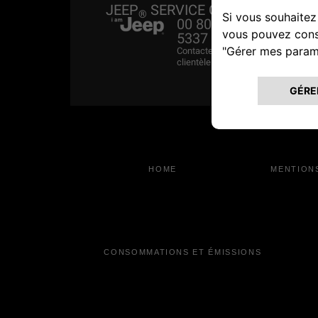
JEEP
SERVICE CLIENT
®
00 800 0 426
5337
Contactez notre service
clientèle Jeep
.
®
HOME
MENTION
CONSOMMATIONS ET ÉMISSIONS