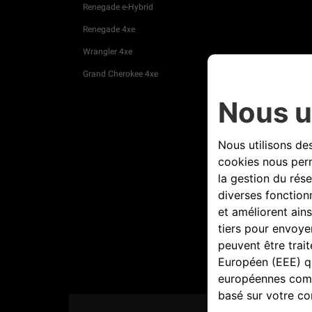
Renegade e-Hybrid
Renegade 4xe
Wrangler 4xe
Grand Cherokee 4xe