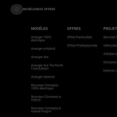
SkiptoContentText
MODÈLES
NOS OFFRES
SkiptoNavigationText
MODÈLES
OFFRES
PROJET
Avenger 100%
Offres Particuliers
Services 
électrique
Offres Professionnels
Véhicules
Avenger e-Hybrid
Achetez e
Avenger 4xe
Occasions
Avenger 4xe The North
Face Edition
Estimez v
Avenger essence
Nouveau Compass
100% électrique
Nouveau Compass e-
Hybrid
Nouveau Compass e-
Hybrid Plug-in