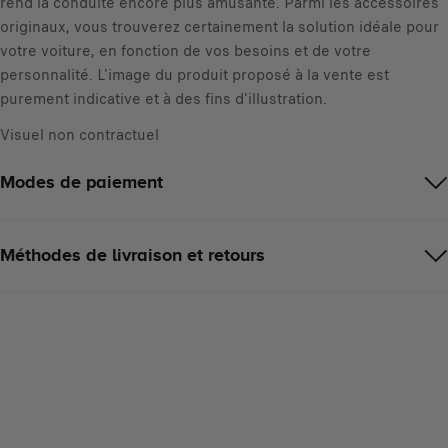
rend la conduite encore plus amusante. Parmi les accessoires
t
originaux, vous trouverez certainement la solution idéale pour
é
votre voiture, en fonction de vos besoins et de votre
personnalité. L'image du produit proposé à la vente est
purement indicative et à des fins d'illustration.
Visuel non contractuel
Modes de paiement
Méthodes de livraison et retours