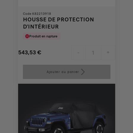
Code K82213918
HOUSSE DE PROTECTION
D'INTÉRIEUR
Produit en rupture
543,53
€
-
+
Price
Quantity
is
updated
Ajouter au panier
543,53
to:
€
1