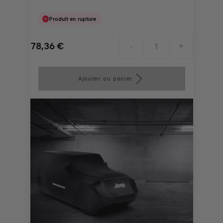
Produit en rupture
78,36
€
-
+
Price
Quantity
is
updated
Ajouter au panier
78,36
to:
€
1