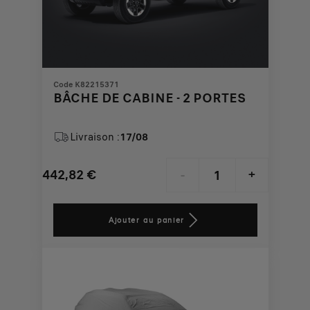
Code K82215371
BÂCHE DE CABINE - 2 PORTES
Livraison :
17/08
442,82
€
-
+
Price
Quantity
is
updated
Ajouter au panier
442,82
to:
€
1