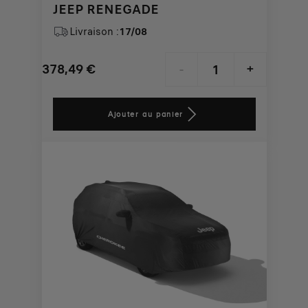
JEEP RENEGADE
Livraison :
17/08
378,49
€
-
+
Price
Quantity
is
updated
Ajouter au panier
378,49
to:
€
1