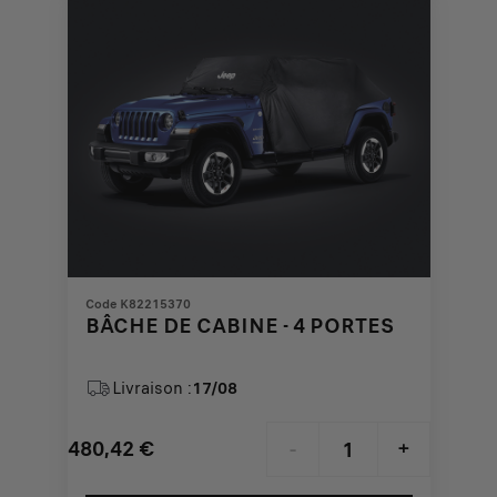
Code K82215370
BÂCHE DE CABINE - 4 PORTES
Livraison :
17/08
480,42
€
-
+
Price
Quantity