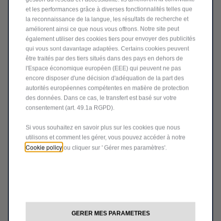
et les performances grâce à diverses fonctionnalités telles que
la reconnaissance de la langue, les résultats de recherche et
améliorent ainsi ce que nous vous offrons. Notre site peut
également utiliser des cookies tiers pour envoyer des publicités
qui vous sont davantage adaptées. Certains cookies peuvent
être traités par des tiers situés dans des pays en dehors de
l'Espace économique européen (EEE) qui peuvent ne pas
encore disposer d'une décision d'adéquation de la part des
autorités européennes compétentes en matière de protection
des données. Dans ce cas, le transfert est basé sur votre
consentement (art. 49.1a RGPD).
Si vous souhaitez en savoir plus sur les cookies que nous
Code 50928406
utilisons et comment les gérer, vous pouvez accéder à notre
HOUSSE DE PROTECTION
Cookie policy
ou cliquer sur ' Gérer mes paramètres'.
POUR INTÉRIEUR - JEEP
COMPASS
Livraison :
17/08
585,97
€
-
+
Price
Quantity
GERER MES PARAMETRES