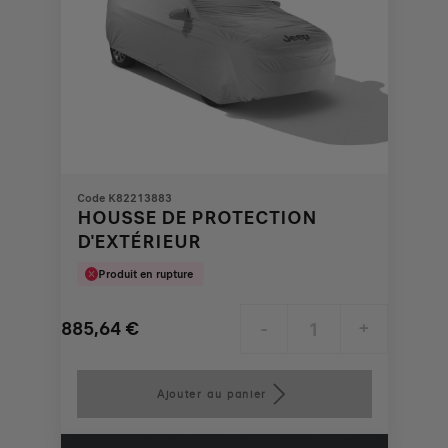
Code K82213883
HOUSSE DE PROTECTION
D'EXTÉRIEUR
Produit en rupture
885,64
€
-
+
Price
Quantity
is
updated
Ajouter au panier
885,64
to:
€
1