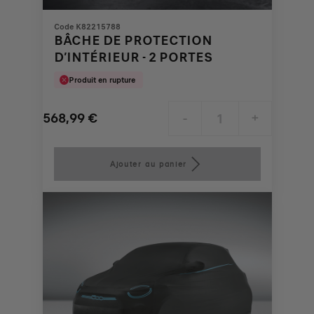
Code K82215788
BÂCHE DE PROTECTION
D’INTÉRIEUR - 2 PORTES
Produit en rupture
568,99
€
-
+
Price
Quantity
is
updated
Ajouter au panier
568,99
to:
€
1