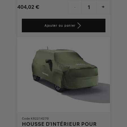
404,02
€
-
+
Price
Quantity
is
updated
Ajouter au panier
404,02
to:
€
1
Code K82214270
HOUSSE D'INTÉRIEUR POUR