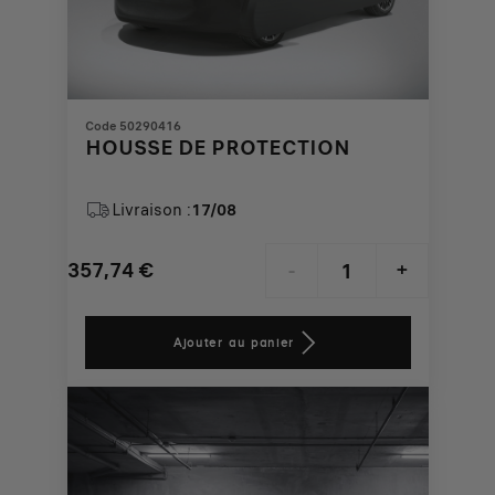
Code 50290416
HOUSSE DE PROTECTION
Livraison :
17/08
357,74
€
-
+
Price
Quantity
is
updated
Ajouter au panier
357,74
to:
€
1