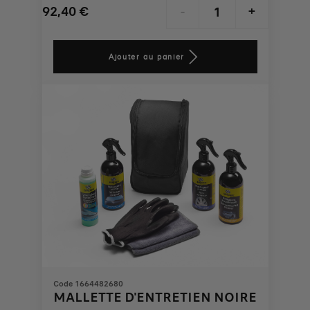
92,40
€
-
+
Price
Quantity
is
updated
Ajouter au panier
92,40
to:
€
1
Code 1664482680
MALLETTE D'ENTRETIEN NOIRE