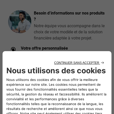
Besoin d’informations sur nos produits
?
Notre équipe vous accompagne dans le
choix de votre modèle et de la solution
financière adaptée à votre projet.
Votre offre personnalisée
Communiquez-nous vos coordonnées pour recevoir une offre.
DEMANDEZ UNE OFFRE
Réservez un essai
Réservez votre essai sur notre plateforme en ligne.
RÉSERVEZ UN ESSAI
Recherchez un distributeur