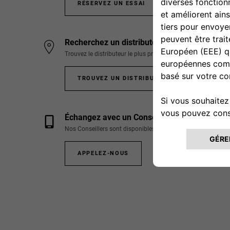
RÉSERVEZ UN ESSAI
Recherchez un distributeur
Trouvez le distributeur le plus proche de chez vous.
TROUVEZ UN DISTRIBUTEUR
Échangez avec un Conseiller
Nos Conseillers sont disponibles au
08 05 54 38 66
(prix d
APPELEZ-NOUS