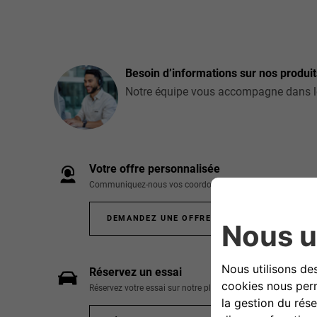
Besoin d’informations sur nos produit
Notre équipe vous accompagne dans le c
Votre offre personnalisée
Communiquez-nous vos coordonnées pour recevoir une offr
DEMANDEZ UNE OFFRE
Réservez un essai
Réservez votre essai sur notre plateforme en ligne.