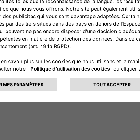
’un appel local), du lundi au vendredi de 09h00 à 20h00 et le samedi de 10h00 à 18