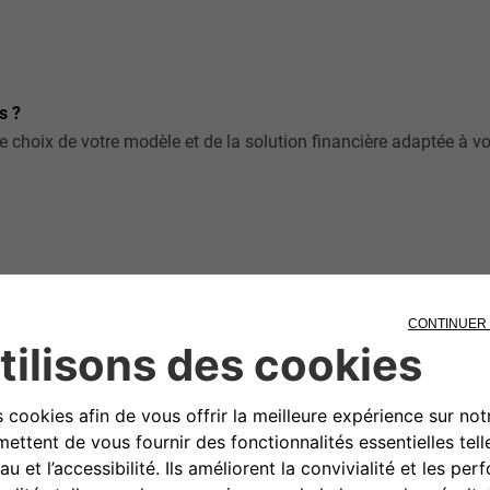
s ?
hoix de votre modèle et de la solution financière adaptée à vot
e.